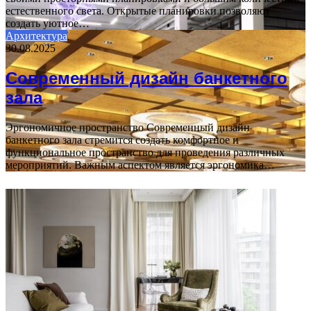
естественного света. Открытые планировки позволяют
создать уютное…
Архитектура
30.08.2025
Современный дизайн банкетного
зала
Эргономичное пространство Современный дизайн
банкетного зала стремится создать комфортное и
функциональное пространство для проведения различных
мероприятий. Важным аспектом является эргономика…
ФОТОГАЛЕРЕЯ