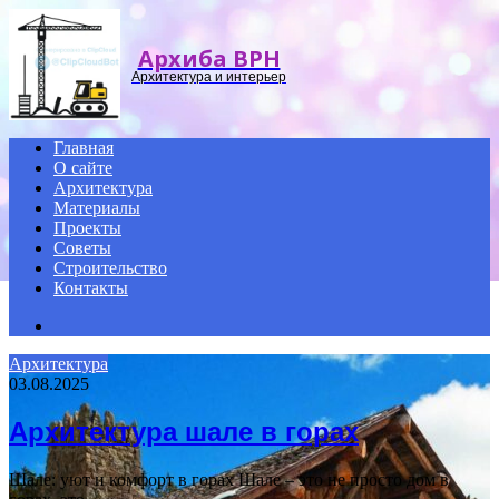
Menu
Архиба ВРН
Архитектура и интерьер
Главная
О сайте
Архитектура
Материалы
Проекты
Советы
Строительство
Контакты
Search
for
Архитектура
03.08.2025
Архитектура шале в горах
Шале: уют и комфорт в горах Шале – это не просто дом в