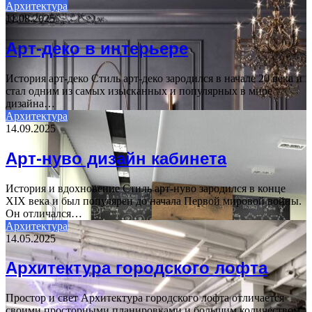
Архитектура
11.08.2025
Арт-деко в интерьере
История арт-деко Стиль арт-деко зародился в начале 20 века и
стал одним из самых изысканных и популярных в мире
дизайна…
Архитектура
14.09.2025
Арт-нуво дизайн кабинета
История и вдохновение Стиль арт-нуво зародился в конце
XIX века и был популярен до начала Первой мировой войны.
Он отличался…
Архитектура
14.05.2025
Архитектура городского лофта
Простор и свет Архитектура городского лофта отличается
своими просторными планировками и большим количеством