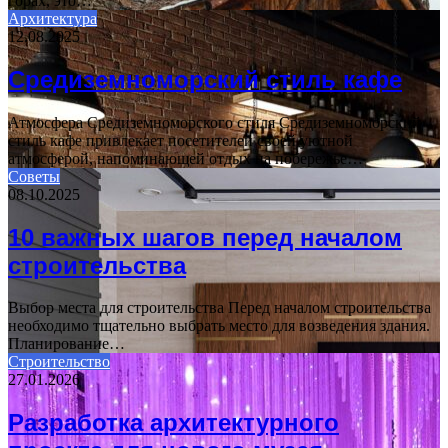
горах, это…
Архитектура
12.08.2025
Средиземноморский стиль кафе
Атмосфера Средиземноморского стиля Средиземноморский
стиль кафе привлекает посетителей своей уютной
атмосферой, напоминающей отдых на побережье…
Советы
08.10.2025
10 важных шагов перед началом
строительства
Выбор места для строительства Перед началом строительства
необходимо тщательно выбрать место для возведения здания.
Планирование…
Строительство
27.01.2026
Разработка архитектурного