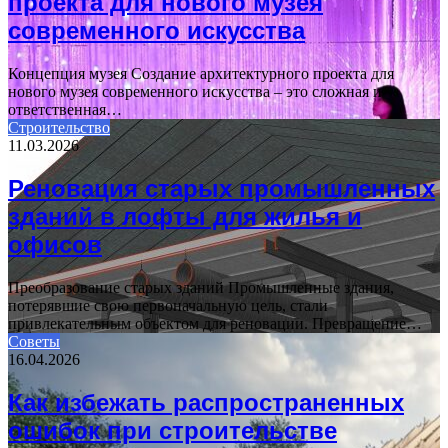
проекта для нового музея
современного искусства
Концепция музея Создание архитектурного проекта для
нового музея современного искусства – это сложная и
ответственная…
Строительство
11.03.2026
Реновация старых промышленных
зданий в лофты для жилья и
офисов
Преобразование старых зданий Промышленные здания,
потерявшие свою первоначальную цель, стали
привлекательным объектом для реновации. Превращение…
Советы
16.04.2026
Как избежать распространенных
ошибок при строительстве