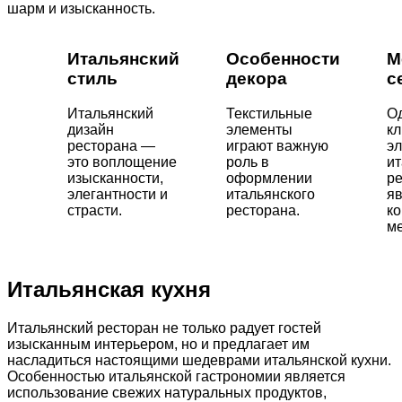
шарм и изысканность.
Итальянский
Особенности
М
стиль
декора
с
Итальянский
Текстильные
О
дизайн
элементы
к
ресторана —
играют важную
э
это воплощение
роль в
ит
изысканности,
оформлении
р
элегантности и
итальянского
яв
страсти.
ресторана.
ко
м
Итальянская кухня
Итальянский ресторан не только радует гостей
изысканным интерьером, но и предлагает им
насладиться настоящими шедеврами итальянской кухни.
Особенностью итальянской гастрономии является
использование свежих натуральных продуктов,