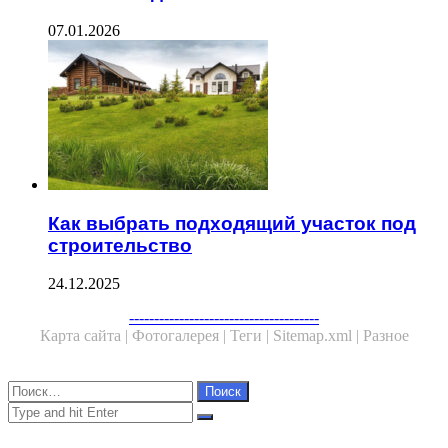
07.01.2026
Как выбрать подходящий участок под
строительство
24.12.2025
Facebook
Twitter
WhatsApp
Telegram
--------------------------------------
Карта сайта |
Фотогалерея |
Теги |
Sitemap.xml |
Разное
Close
Найти:
Close
Search
for