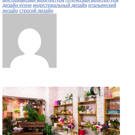
дизайн кухни
индустриальный дизайн
итальянский
дизайн
строгий дизайн
Facebook
Twitter
LinkedIn
Tumblr
Pinterest
Reddit
VKontakte
Odnoklassniki
Skype
WhatsApp
Telegram
Viber
Share
Print
via
Email
Related Articles