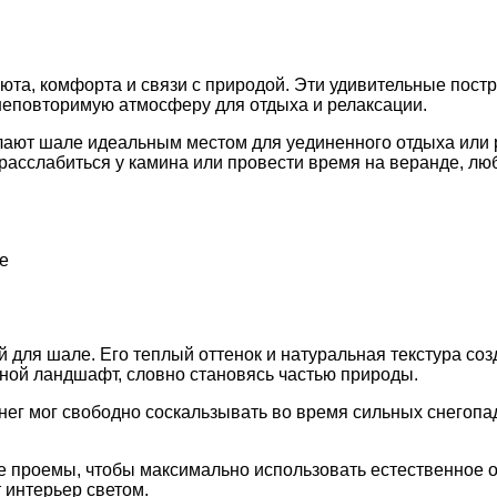
уюта, комфорта и связи с природой. Эти удивительные пост
неповторимую атмосферу для отдыха и релаксации.
лают шале идеальным местом для уединенного отдыха или 
асслабиться у камина или провести время на веранде, люб
е
 для шале. Его теплый оттенок и натуральная текстура со
ной ландшафт, словно становясь частью природы.
ег мог свободно соскальзывать во время сильных снегопад
 проемы, чтобы максимально использовать естественное 
 интерьер светом.