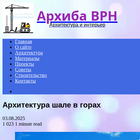
Архиба ВРН
Архитектура и интерьер
Главная
О сайте
Архитектура
Материалы
Проекты
Советы
Строительство
Контакты
Search
for
Архитектура шале в горах
03.08.2025
1 023
1 minute read