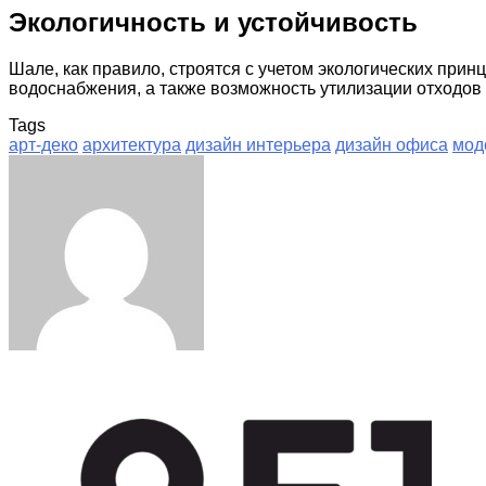
Экологичность и устойчивость
Шале, как правило, строятся с учетом экологических пр
водоснабжения, а также возможность утилизации отходов 
Tags
арт-деко
архитектура
дизайн интерьера
дизайн офиса
мод
Facebook
Twitter
LinkedIn
Tumblr
Pinterest
Reddit
VKontakte
Odnoklassniki
Skype
WhatsApp
Telegram
Viber
Share
Print
via
Email
Related Articles