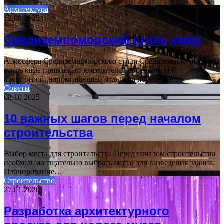
горах, это…
Архитектура
12.08.2025
Средиземноморский стиль кафе
Атмосфера Средиземноморского стиля Средиземноморский
стиль кафе привлекает посетителей своей уютной
атмосферой, напоминающей отдых на побережье…
Советы
08.10.2025
10 важных шагов перед началом
строительства
Выбор места для строительства Перед началом строительства
необходимо тщательно выбрать место для возведения здания.
Планирование…
Строительство
27.01.2026
Разработка архитектурного