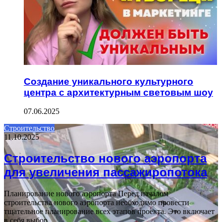
Создание уникального культурного
центра с архитектурным световым шоу
07.06.2025
Строительство
11.10.2025
Строительство нового аэропорта
для увеличения пассажиропотока
Планирование нового аэропорта Перед началом
строительства нового аэропорта необходимо провести
тщательное планирование всех этапов проекта. Это включает
в себя выбор…