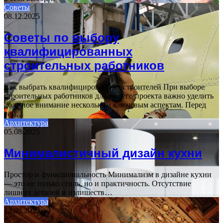
Советы
08.12.2025
Советы по выбору
квалифицированных
строительных работников
Как выбрать квалифицированных строителей При выборе
строительных работников для вашего проекта важно уделить
должное внимание нескольким ключевым аспектам. Перед
тем…
Архитектура
05.08.2025
Минималистичный дизайн кухни
Простор и функциональность Минимализм в дизайне кухни
— это не только стиль, но и практичность. Отсутствие
лишних деталей и излишеств…
Архитектура
12.08.2025