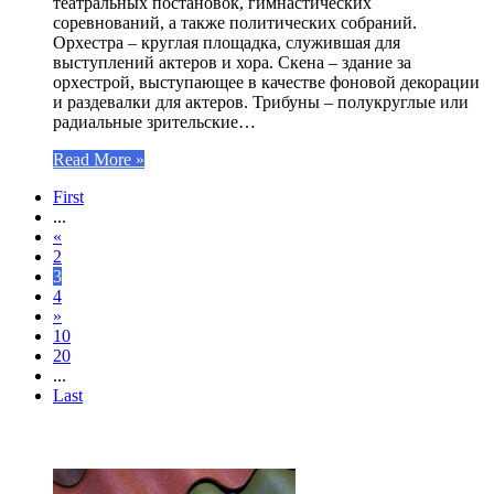
театральных постановок, гимнастических
соревнований, а также политических собраний.
Орхестра – круглая площадка, служившая для
выступлений актеров и хора. Скена – здание за
орхестрой, выступающее в качестве фоновой декорации
и раздевалки для актеров. Трибуны – полукруглые или
радиальные зрительские…
Read More »
First
...
«
2
3
4
»
10
20
...
Last
ЧИТАЕМОЕ