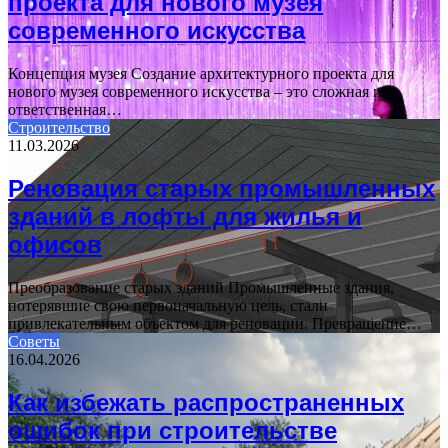
проекта для нового музея
современного искусства
Концепция музея Создание архитектурного проекта для
нового музея современного искусства – это сложная и
ответственная…
Строительство
11.03.2026
Реновация старых промышленных
зданий в лофты для жилья и
офисов
Преобразование старых зданий Промышленные здания,
потерявшие свою первоначальную цель, стали
привлекательным объектом для реновации. Превращение…
Советы
16.04.2026
Как избежать распространенных
ошибок при строительстве