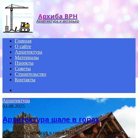
Menu
Архиба ВРН
Архитектура и интерьер
Главная
О сайте
Архитектура
Материалы
Проекты
Советы
Строительство
Контакты
Search
for
Архитектура
03.08.2025
Архитектура шале в горах
Шале: уют и комфорт в горах Шале – это не просто дом в