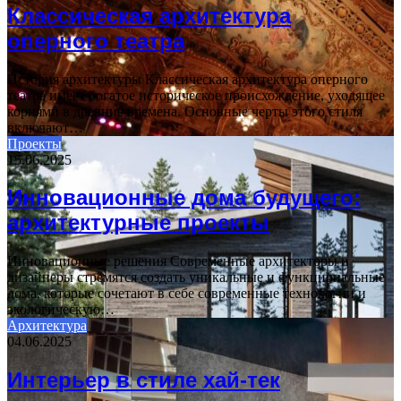
Классическая архитектура
оперного театра
История архитектуры Классическая архитектура оперного
театра имеет богатое историческое происхождение, уходящее
корнями в древние времена. Основные черты этого стиля
включают…
Проекты
15.06.2025
Инновационные дома будущего:
архитектурные проекты
Инновационные решения Современные архитекторы и
дизайнеры стремятся создать уникальные и функциональные
дома, которые сочетают в себе современные технологии и
экологическую…
Архитектура
04.06.2025
Интерьер в стиле хай-тек