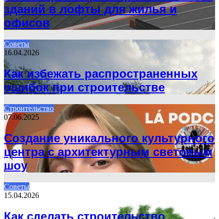
зданий в лофты для жилья и
офисов
Советы
16.04.2026
Как избежать распространенных
ошибок при строительстве
Строительство
07.06.2025
Создание уникального культурного
центра с архитектурным световым
шоу
Советы
15.04.2026
Как сделать строительство