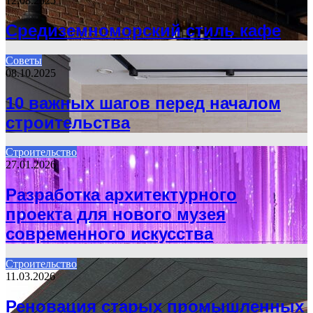
12.08.2025
Средиземноморский стиль кафе
Советы
08.10.2025
10 важных шагов перед началом
строительства
Строительство
27.01.2026
Разработка архитектурного
проекта для нового музея
современного искусства
Строительство
11.03.2026
Реновация старых промышленных