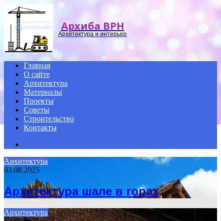
Menu
Архиба ВРН
Архитектура и интерьер
Главная
О сайте
Архитектура
Материалы
Проекты
Советы
Строительство
Контакты
Search
for
Архитектура
03.08.2025
Архитектура шале в горах
Архитектура