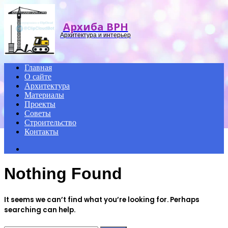
Menu
Архиба ВРН
Архитектура и интерьер
Главная
О сайте
Архитектура
Материалы
Проекты
Советы
Строительство
Контакты
Search
for
Nothing Found
It seems we can’t find what you’re looking for. Perhaps
searching can help.