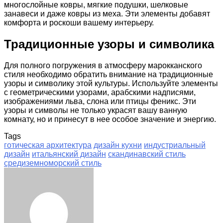
многослойные ковры, мягкие подушки, шелковые
занавеси и даже ковры из меха. Эти элементы добавят
комфорта и роскоши вашему интерьеру.
Традиционные узоры и символика
Для полного погружения в атмосферу марокканского
стиля необходимо обратить внимание на традиционные
узоры и символику этой культуры. Используйте элементы
с геометрическими узорами, арабскими надписями,
изображениями льва, слона или птицы феникс. Эти
узоры и символы не только украсят вашу ванную
комнату, но и принесут в нее особое значение и энергию.
Tags
готическая архитектура
дизайн кухни
индустриальный
дизайн
итальянский дизайн
скандинавский стиль
средиземноморский стиль
Facebook
Twitter
LinkedIn
Tumblr
Pinterest
Reddit
VKontakte
Odnoklassniki
Skype
WhatsApp
Telegram
Viber
Share
Print
via
Email