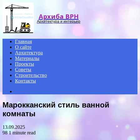
Menu
Архиба ВРН
Архитектура и интерьер
Главная
О сайте
Архитектура
Материалы
Проекты
Советы
Строительство
Контакты
Search
for
Марокканский стиль ванной
комнаты
13.09.2025
98
1 minute read