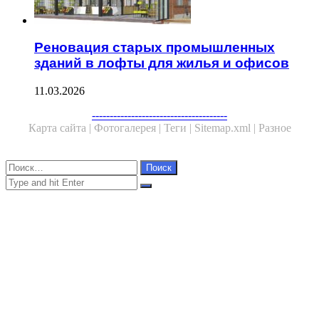
Реновация старых промышленных
зданий в лофты для жилья и офисов
11.03.2026
Facebook
Twitter
WhatsApp
Telegram
--------------------------------------
Карта сайта |
Фотогалерея |
Теги |
Sitemap.xml |
Разное
Close
Найти:
Close
Search
for