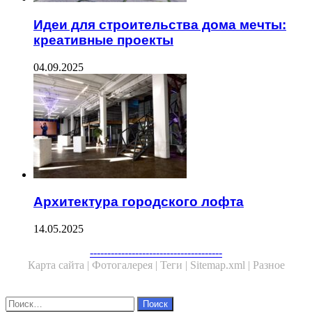
Идеи для строительства дома мечты:
креативные проекты
04.09.2025
Архитектура городского лофта
14.05.2025
Facebook
Twitter
WhatsApp
Telegram
--------------------------------------
Карта сайта |
Фотогалерея |
Теги |
Sitemap.xml |
Разное
Close
Найти: