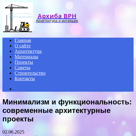
Menu
Архиба ВРН
Архитектура и интерьер
Главная
О сайте
Архитектура
Материалы
Проекты
Советы
Строительство
Контакты
Search
for
Минимализм и функциональность:
современные архитектурные
проекты
02.06.2025