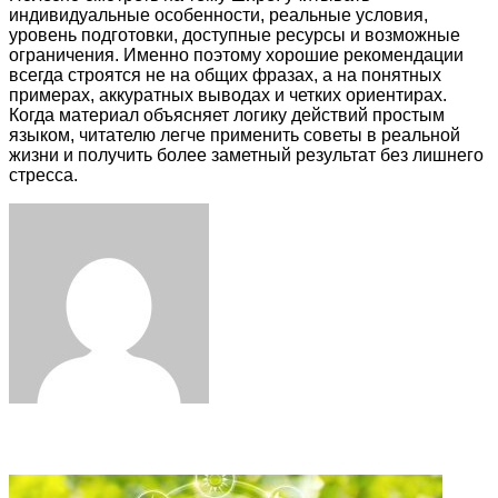
индивидуальные особенности, реальные условия,
уровень подготовки, доступные ресурсы и возможные
ограничения. Именно поэтому хорошие рекомендации
всегда строятся не на общих фразах, а на понятных
примерах, аккуратных выводах и четких ориентирах.
Когда материал объясняет логику действий простым
языком, читателю легче применить советы в реальной
жизни и получить более заметный результат без лишнего
стресса.
Facebook
Twitter
LinkedIn
Tumblr
Pinterest
Reddit
VKontakte
Odnoklassniki
Skype
WhatsApp
Telegram
Viber
Share
Print
via
Email
Related Articles