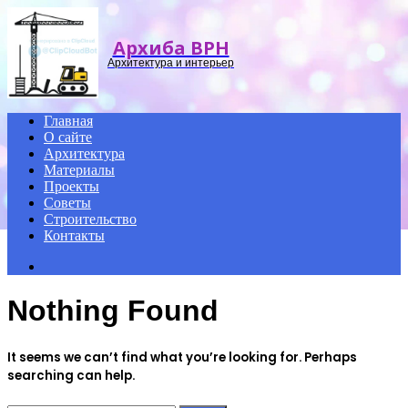
Menu
Архиба ВРН
Архитектура и интерьер
Главная
О сайте
Архитектура
Материалы
Проекты
Советы
Строительство
Контакты
Search
for
Nothing Found
It seems we can’t find what you’re looking for. Perhaps
searching can help.