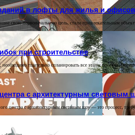
даний в лофты для жилья и офисо
шие свою первоначальную цель, стали привлекательным объект
ибок при строительстве
, необходимо тщательно спланировать все этапы проекта. Опред
 центра с архитектурным световым 
ого центра с архитектурным световым шоу — это процесс, тре