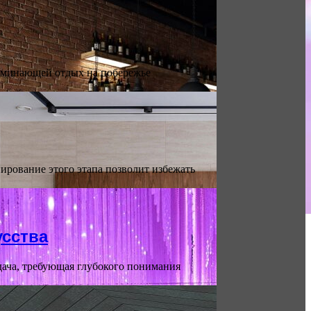
поминающей отдых на побережье
ирование этого этапа позволит избежать
усства
адача, требующая глубокого понимания