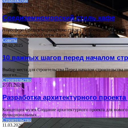
Архитектура
12.08.2025
Средиземноморский стиль кафе
Атмосфера Средиземноморского стиля Средиземноморский сти
средиземноморского моря. Здесь царит атмосфера…
Советы
08.10.2025
10 важных шагов перед началом ст
Выбор места для строительства Перед началом строительства н
многих…
Строительство
27.01.2026
Разработка архитектурного проекта
Концепция музея Создание архитектурного проекта для нового 
функциональных…
Строительство
11.03.2026