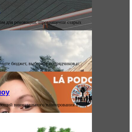
в
ом для реновации. Превращение старых
елите бюджет, выберите подрядчиков и
шоу
бующий внимательного планирования и