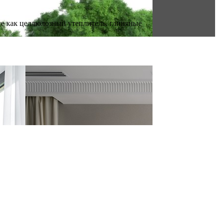
е как целлюлозный утеплитель, глиняные