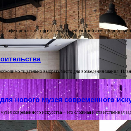
ль кафе привлекает посетителей своей уютной атмосферой, на
роительства
еобходимо тщательно выбрать место для возведения здания. План
 для нового музея современного иск
музея современного искусства – это сложная и ответственная з