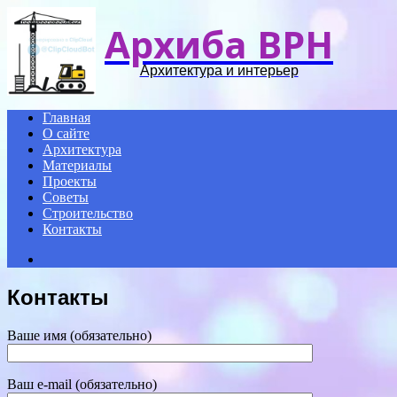
Архиба ВРН
Архитектура и интерьер
Главная
О сайте
Архитектура
Материалы
Проекты
Советы
Строительство
Контакты
Search
for
Контакты
Ваше имя (обязательно)
Ваш e-mail (обязательно)