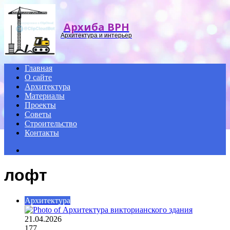
Menu
Архиба ВРН
Архитектура и интерьер
Главная
О сайте
Архитектура
Материалы
Проекты
Советы
Строительство
Контакты
Search
for
лофт
Архитектура
21.04.2026
177