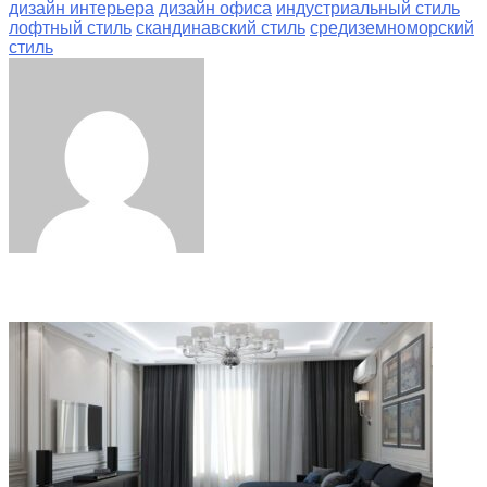
дизайн интерьера
дизайн офиса
индустриальный стиль
лофтный стиль
скандинавский стиль
средиземноморский
стиль
Facebook
Twitter
LinkedIn
Tumblr
Pinterest
Reddit
VKontakte
Odnoklassniki
Skype
WhatsApp
Telegram
Viber
Share
Print
via
Email
Related Articles