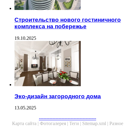
Строительство нового гостиничного
комплекса на побережье
19.10.2025
Эко-дизайн загородного дома
13.05.2025
Facebook
Twitter
WhatsApp
Telegram
--------------------------------------
Карта сайта |
Фотогалерея |
Теги |
Sitemap.xml |
Разное